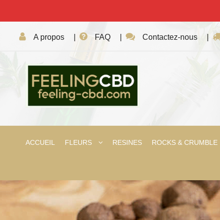
A propos
|
FAQ
|
Contactez-nous
|
ACCUEIL
FLEURS
RESINES
ROCKS & CRUMBLE