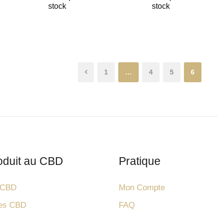
stock
stock
1
…
4
5
6
oduit au CBD
Pratique
e CBD
Mon Compte
nes CBD
FAQ