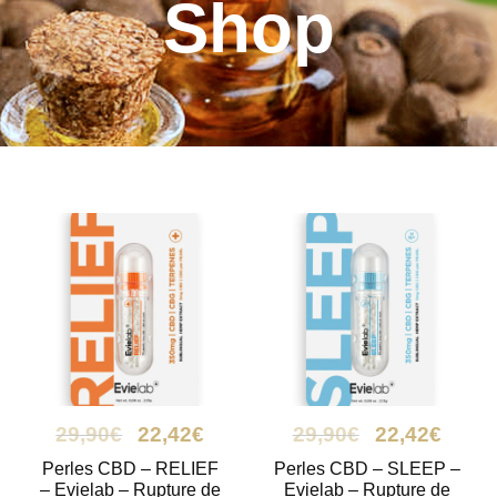
Shop
29,90
€
22,42
€
29,90
€
22,42
€
Perles CBD – RELIEF
Perles CBD – SLEEP –
– Evielab – Rupture de
Evielab – Rupture de