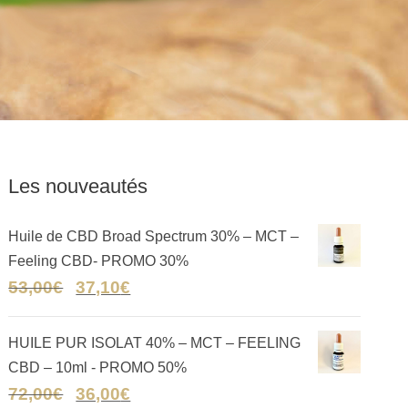
Les nouveautés
Huile de CBD Broad Spectrum 30% – MCT –
Feeling CBD- PROMO 30%
53,00
€
37,10
€
HUILE PUR ISOLAT 40% – MCT – FEELING
CBD – 10ml - PROMO 50%
72,00
€
36,00
€