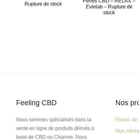
Perles CBD – RELAX –
Rupture de stock
sur 5 basé
Evielab – Rupture de
sur
notation
stock
client
Feeling CBD
Nos pr
Fleurs d
Nous sommes spécialisés dans la
vente en ligne de produits dérivés à
Nos rési
base de CBD ou Chanvre. Nous