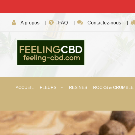
A propos
|
FAQ
|
Contactez-nous
|
ACCUEIL
FLEURS
RESINES
ROCKS & CRUMBLE