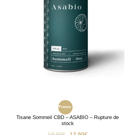
Promo
Tisane Sommeil CBD – ASABIO – Rupture de
!
stock
19,90
€
12,90
€