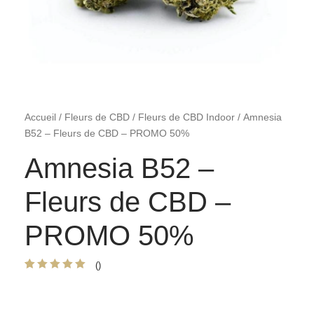
Accueil
/
Fleurs de CBD
/
Fleurs de CBD Indoor
/ Amnesia
B52 – Fleurs de CBD – PROMO 50%
Amnesia B52 –
Fleurs de CBD –
PROMO 50%
()
Noté
2
5.00
sur
5 basé sur
notations
client