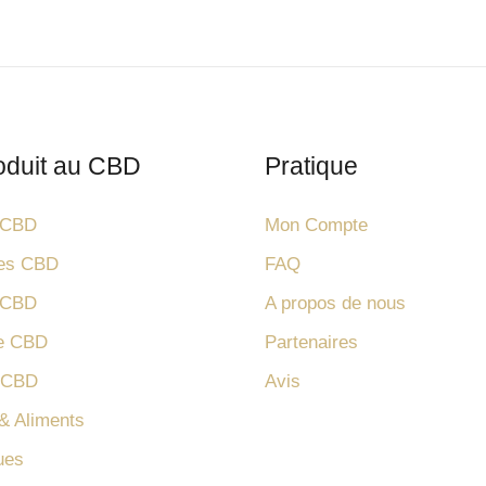
oduit au CBD
Pratique
e CBD
Mon Compte
nes CBD
FAQ
e CBD
A propos de nous
de CBD
Partenaires
e CBD
Avis
& Aliments
ues