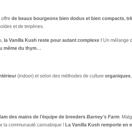
 offre
de beaux bourgeons bien dodus et bien compacts, trè
oïdes et de terpènes.
s,
la Vanilla Kush reste pour autant complexe !
Un mélange de 
n ou même du thym…
ntérieur
(indoor) et selon des méthodes de culture
organiques
dam des mains de l’équipe de breeders
Barney’s Farm
.
Malg
 par la communauté cannabique !
La Vanilla Kush remporte en e